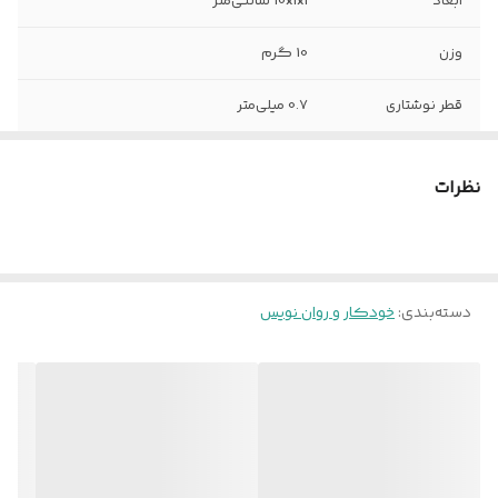
ابعاد
10x1x1 سانتی‌متر
وزن
10 گرم
قطر نوشتاری
0.7 میلی‌متر
جنس بدنه
پلاستیک
نظرات
نوع نوک
ساچمه‌ای
نحوه استفاده
معمولی
دسته‌بندی
:
خودکار و روان نویس
کشور مبدا برند و
آلمان
محصول
سایر توضیحات
ضد آب
رنگ
قرمز