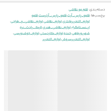
دسته‌بندی
:
قلم مو نقاشی
برچسب‌ها :
قلمو_پارس_آرت
،
قلمو_پارس_آرتیست
،
قلمو
،
لوازم_التحریرفانتزی
،
لوازم_نقاشی
،
لوازم_نقاشی_و_طراحی
،
ایـــنســتاگراݦ
،
لوازم_نقاشی_هنری
،
لایک_یادت_نره
،
شهریورماهی
،
خنده
،
لوازم_کاردستی
،
لوازم_خوشنویسی
،
لوازم_التحریرسروش
،
لوازم_التحریر