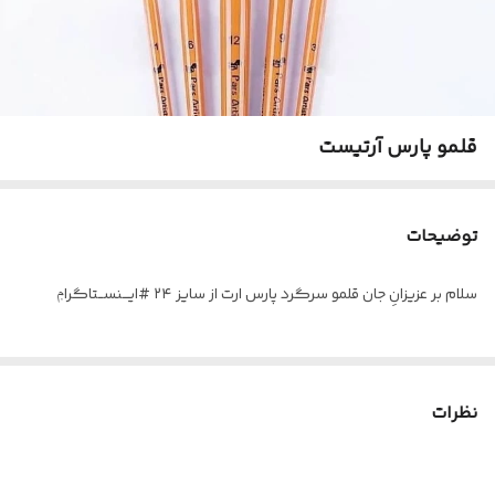
قلمو پارس آرتیست
توضیحات
سلام بر عزیزانِ جان قلمو سرگرد پارس ارت از سایز ۲۴ #ایـــنســتاگراݦ
نظرات