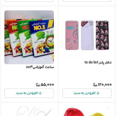
دفتر پلنر to do list
ساعت آموزشیno3
55,000
120,000
افزودن به سبد
افزودن به سبد