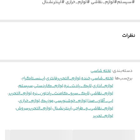
#سیستم#لوازم_نقاشی #لوازم_خرازی #اینترنشنال
نظرات
دسته‌بندی
:
تخته شاسی
برچسب‌ها :
تخته_شاسی
،
خنده
،
لوازم_التحریرفانتزی
،
ایـــنســتاگراݦ
،
لوازم_اداری
،
لایک_یادت_نره
،
لوازم_کاردستی
،
سیستم
،
لوازم_نقاشی
،
لایک_سیو_کامنت_یادتون_نره
،
لوازم_التحریر
،
ابی_آقای_صدا
،
لوازم_خوشنویسی
،
موزیک
،
لوازم_خرازی
،
لوازم_نقاشی_و_طراحی
،
اینترنشنال
،
لوازم_التحریرسروش
،
لوازم_تحریر