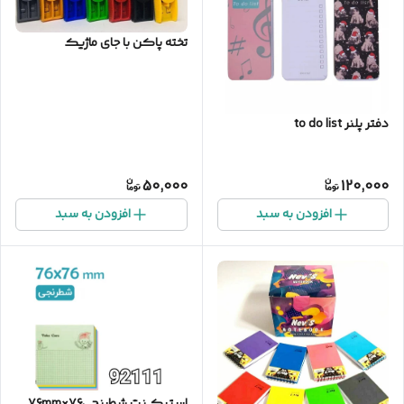
تخته پاکن با جای ماژیک
دفتر پلنر to do list
50,000
120,000
افزودن به سبد
افزودن به سبد
استیک نت شطرنجی۷۶×۷۶mm