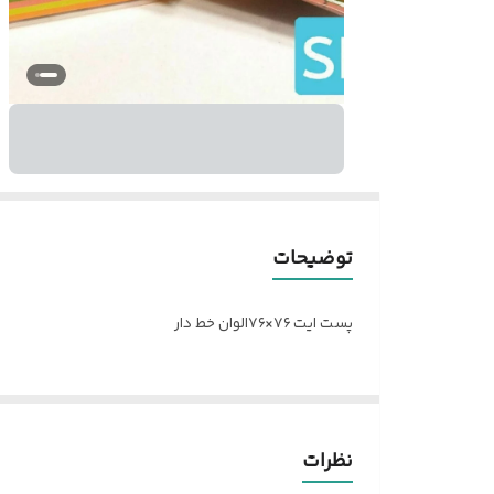
توضیحات
پست ایت ۷۶×۷۶الوان خط دار
نظرات