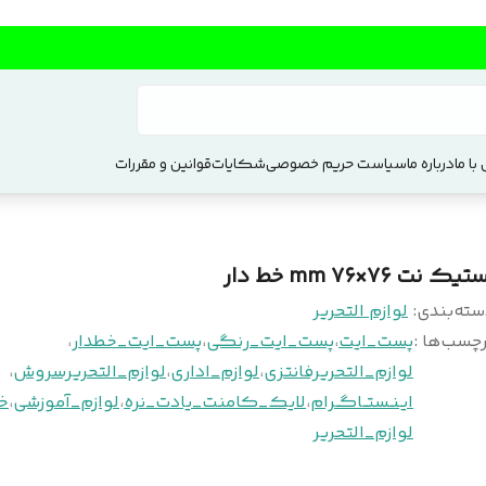
با ما
درباره ما
سیاست حریم خصوصی
شکایات
قوانین و مقررات
تیک نت ۷۶×۷۶ mm خط دار
سته‌بندی
:
لوازم التحریر
چسب‌ها :
پست_ایت
،
پست_ایت_رنگی
،
پست_ایت_خطدار
،
لوازم_التحریرفانتزی
،
لوازم_اداری
،
لوازم_التحریرسروش
،
ایـنـستــاگــرام
،
لایک_کامنت_یادت_نره
،
لوازم_آموزشی
،
خ
لوازم_التحریر