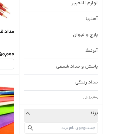
لوازم التحریر
آهنربا
مداد قر
پارچ و لیوان
آبرنگ
50,000
پاستل و مداد شمعی
مداد رنگی
گواش
برند
سایر لوازم التحریر
رنگ انگشتی