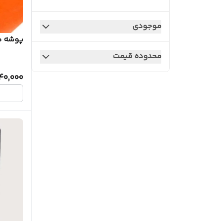
منگنه و پانچ
موجودی
پوشه دک
غلط گیر
محدوده قیمت
چسب و لوازم جانبی
40,000
دفتر و کاغذ
فکری، پازل و لگو
نوک مداد
پوشه
ظروف تزیینی