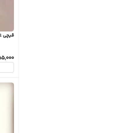
قیچی غل
55,000