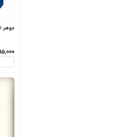
تخته شاسی
جوهر ا
قیچی
دستمال کاغذی
95,000
ابزار نقاشی و رنگ
مداد
CD و DVD خام
مداد پاک کن
بادکنک