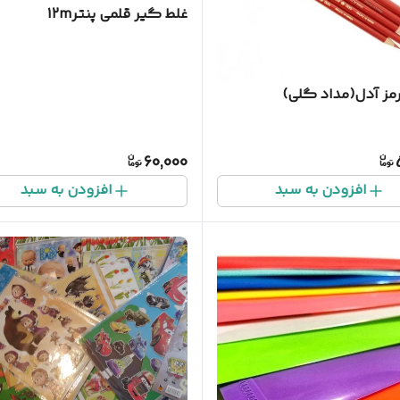
غلط گیر قلمی پنتر12m
مز آدل(مداد گلی)
60,000
افزودن به سبد
افزودن به سبد