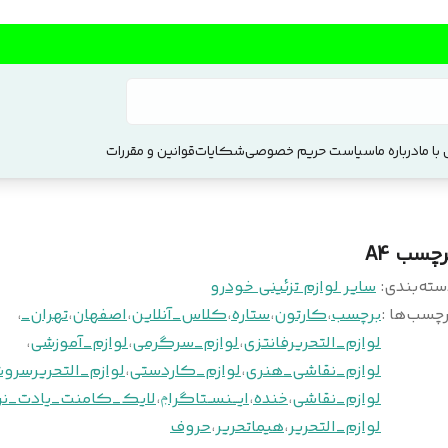
با ما
درباره ما
سیاست حریم خصوصی
شکایات
قوانین و مقررات
رچسب A4
سته‌بندی
:
سایر لوازم تزئینی خودرو
چسب‌ها :
برچسب
،
کارتون
،
ستاره
،
کلاس_آنلاین
،
اصفهان
،
تهران_
،
لوازم_التحریرفانتزی
،
لوازم_سرگرمی
،
لوازم_آموزشی
،
لوازم_نقاشی_هنری
،
لوازم_کاردستی
،
لوازم_التحریرسرو
لوازم_نقاشی
،
خنده
،
ایـــنســتاگراݦ
،
لایک_کامنت_یادت_نر
لوازم_التحریر
،
هیماتحریر
،
حروف