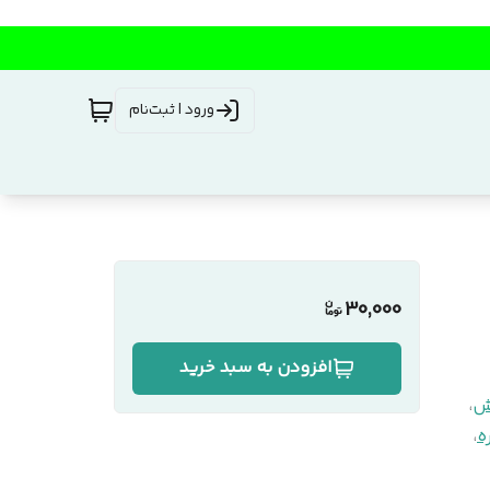
ورود | ثبت‌نام
30,000
افزودن به سبد خرید
ش
،
ه
،