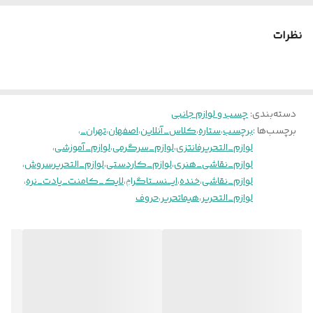
نظرات
دسته‌بندی
:
چسب و لوازم جانبی
برچسب‌ها :
برچسب
،
ستاره
،
کلاس_آنلاین
،
اصفهان
،
تهران_
،
لوازم_التحریرفانتزی
،
لوازم_سرگرمی
،
لوازم_آموزشی
،
لوازم_نقاشی_هنری
،
لوازم_کاردستی
،
لوازم_التحریرسروش
،
لوازم_نقاشی
،
خنده
،
ایـــنســتاگراݦ
،
لایک_کامنت_یادت_نره
،
لوازم_التحریر
،
هیماتحریر
،
حروف