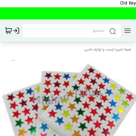
Old Key
هیما تحریر
/
چسب و لوازم جانبی