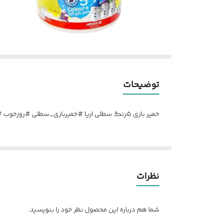
توضیحات
خمیر بازی ۵رنگ سطلی اریا #خمیربازی_سطلی #روزخوب #لوازم_اداری
نظرات
شما هم درباره این محصول نظر خود را بنویسید.