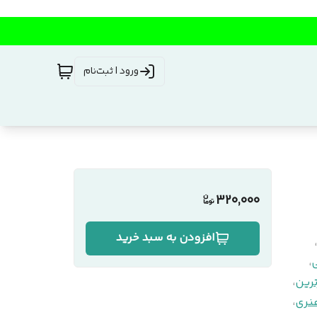
ورود | ثبت‌نام
320,000
افزودن به سبد خرید
،
،
رین
،
نری
،