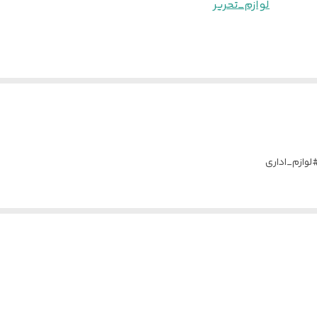
لوازم_تحریر