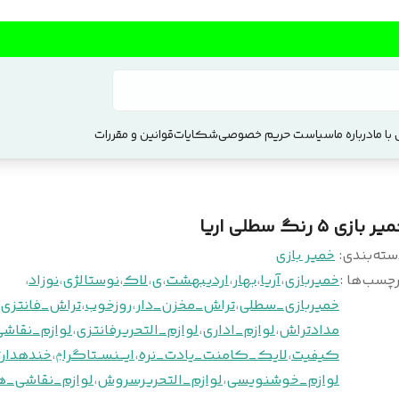
با ما
درباره ما
سیاست حریم خصوصی
شکایات
قوانین و مقررات
ر بازی ۵ رنگ سطلی اریا
سته‌بندی
:
خمیر بازی
چسب‌ها :
خمیربازی
،
آریا
،
بهار
،
اردیبهشت
،
ی
،
لاک
،
نوستالژی
،
نوزاد
،
خمیربازی_سطلی
،
تراش_مخزن_دار
،
روزخوب
،
تراش_فانتزی
مدادتراش
،
لوازم_اداری
،
لوازم_التحریرفانتزی
،
لوازم_نقاشی
کیفیت
،
لایک_کامنت_یادت_نره
،
ایـــنســتاگراݦ
،
خندهدارت
لوازم_خوشنویسی
،
لوازم_التحریرسروش
،
لوازم_نقاشی_ه