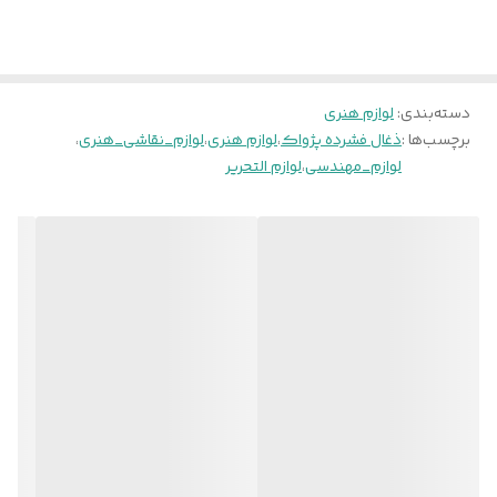
دسته‌بندی
:
لوازم هنری
برچسب‌ها :
ذغال فشرده پژواک
،
لوازم هنری
،
لوازم_نقاشی_هنری
،
لوازم_مهندسی
،
لوازم التحریر