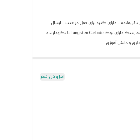
قی‌مانده - دارای گیره برای حمل در جیب - ارسال
بسته‌ی چندرنگ به صورت تصادفی. خودکار فوق روان سمی ژل SGP 102 نگارش روان و یکنواخت در 8 رنگ با جوهرمبتنی بر تکنولوژی اسمارتینک دارای نوک Tungsten Carbide با نگهدارنده
افزودن نظر