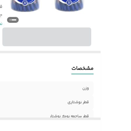
ق
ج
ن
ن
اب
مشخصات
وزن
قطر نوشتاری
قطر ساچمه نوک نوشتار
جنس بدنه