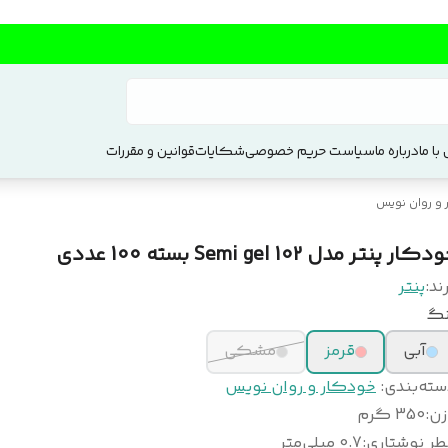
با ما
درباره ما
سیاست حریم خصوصی
شکایات
قوانین و مقررات
و روان نویس
کار پنتر مدل Semi gel 102 بسته 100 عددی
ند:
پنتر
نگ
آبی
قرمز
مشکی
سته‌بندی
:
خودکار و روان نویس
زن
:
350 گرم
طر نوشتاری
:
0.7 میلی‌متر