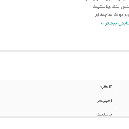
نس بدنه
:
پلاستیک
وع نوک
:
ساچمه‌ای
وه استفاده
:
معمولی
مایش بیشتر
شور مبدا برند و محصول
:
چین
عاد
:
14*6*1 سانتی‌متر
12 گرم
1 میلی‌متر
پلاستیک
ساچمه‌ای