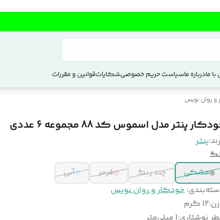
با ما
درباره ما
سیاست حریم خصوصی
شکایات
قوانین و مقررات
و روان نویس
دکار پنتر مدل اسموس کد 88 مجموعه 6 عددی
ند:
پنتر
نگ
مشکی
چند رنگ
قرمز
آبی
سته‌بندی
:
خودکار و روان نویس
زن
:
12 گرم
طر نوشتاری
:
1 میلی‌متر