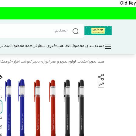
Old Key
دسته‌بندی محصولات
خانه
پیگیری سفارش
همه محصولات
تماس 
هیما تحریر
/
کتاب، لوازم تحریر و هنر
/
لوازم تحریر
/
نوشت افزار
/
خودکار 
خو
بر
ر
د
و
ق