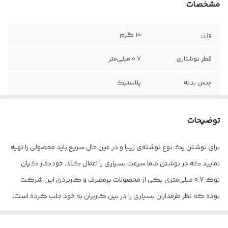
مشخصات
وزن
10 گرم
قطر نوشتاری
0.7 میلی‌متر
جنس بدنه
پلاستیک
نوع نوک
ساچمه‌ای
توضیحات
کشور مبدا برند و
ایران
محصول
برای نوشتن یک نوع نوشته‌ی زیبا و در عین حال سریع باید محصولی را تهیه
نمایید که در نوشتن شما سرعت بسیاری را اعمال کند. خودکار کیان
ابعاد
15x1x1 سانتی‌متر
نوک 0.7 میلی‌متری یکی از محصولات پرمصرف و کاربردی این شرکت
بوده که نظر طرفداران بسیاری را در بین کاربران به خود جلب کرده است.
این نوع محصول به صورت معمولی قابل استفاده بوده و دارای رنگ‌های