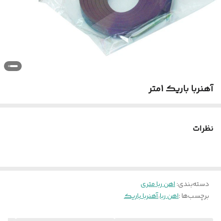
آهنربا باریک 1متر
نظرات
دسته‌بندی
:
اهن ربا متری
برچسب‌ها :
اهن ربا
،
آهنربا باریک