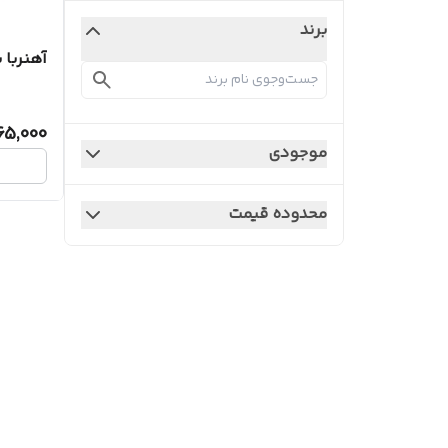
برند
آهنربا با
65,000
موجودی
محدوده قیمت