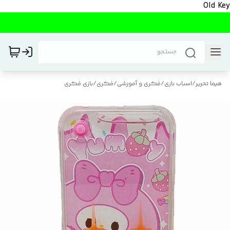
Old Key
هیما تحریر
/
اسباب بازی
/
فکری و آموزشی
/
فکری
/
بازی فکری