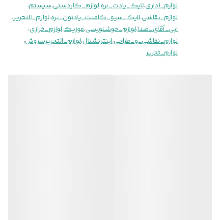
لوازم_اداری
،
لایک_یادت_نره
،
لوازم_کاردستی
،
سیستم
،
لوازم_نقاشی
،
لایک_سیو_کامنت_یادتون_نره
،
لوازم_التحریر
،
ابی_آقای_صدا
،
لوازم_خوشنویسی
،
موزیک
،
لوازم_خرازی
،
لوازم_نقاشی_و_طراحی
،
اینترنشنال
،
لوازم_التحریرسروش
،
لوازم_تحریر