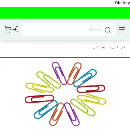
Old Key
هیما تحریر
/
لوازم التحریر