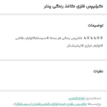
کیلیپس فلزی کاغذ رنگی پنتر
توضیحات
🧚‍🧚‍🧜‍🧜‍🧚‍🧜‍ کلیپس رنگی هر بسته #سیستم#لوازم_نقاشی
#لوازم_خرازی #اینترنشنال
نظرات
دسته‌بندی
:
لوازم التحریر
برچسب‌ها :
کلیپس_فلزی
،
خنده
،
لوازم_التحریرفانتزی
،
ایـــنســتاگراݦ
،