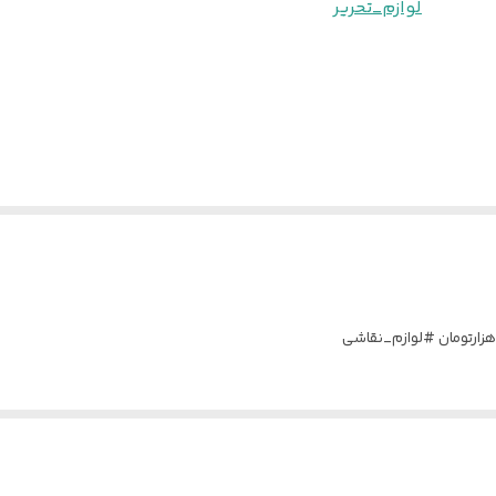
لوازم_تحریر