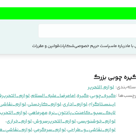
با ما
درباره ما
سیاست حریم خصوصی
شکایات
قوانین و مقررات
یره چوبی بزرگ
سته‌بندی
:
لوازم التحریر
چسب‌ها :
گیره_چوبی
،
گیره
،
امامرضا_علیه_السلام
،
لوازم_التحریرف
ایـــنســتاگراݦ
،
لوازم_اداری
،
لوازم_کاردستی
،
لوازم_نقاشی
لایک_سیو_کامنت_یادتون_نره
،
مهرماهی
،
لوازم_التحریر
لوازم_خوشنویسی
،
لوازم_التحریرسروش
،
لوازم_خرازی
،
لوازم_نقاشی_و_طراحی
،
لوازم_سرگرمی
،
لوازم_نقاشی_ه