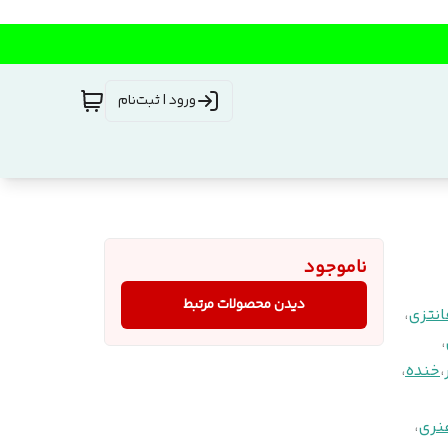
ورود | ثبت‌نام
ناموجود
دیدن محصولات مرتبط
انتزی
،
،
،
خنده
،
نری
،