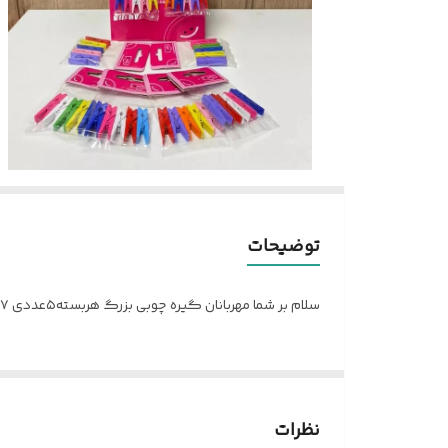
توضیحات
سلام بر شما مهربانان گیره چوبی بزرگ هربسته۵عددی ۷هزارتومان #لوازم_نقاشی
نظرات