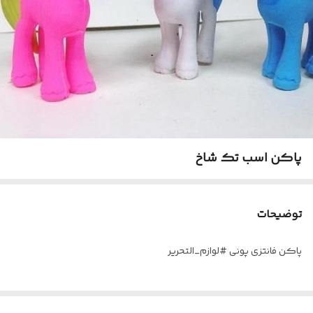
پاکن اسب تک شاخ
توضیحات
پاکن فانتزی پونی #لوازم_التحریر