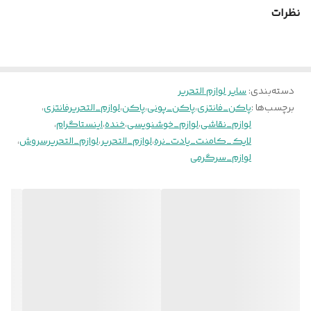
نظرات
دسته‌بندی
:
سایر لوازم التحریر
برچسب‌ها :
پاکن_فانتزی
،
پاکن_پونی
،
پاکن
،
لوازم_التحریرفانتزی
،
لوازم_نقاشی
،
لوازم_خوشنویسی
،
خنده
،
اینستاگرام
،
لایک_کامنت_یادت_نره
،
لوازم_التحریر
،
لوازم_التحریرسروش
،
لوازم_سرگرمی