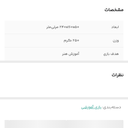
مشخصات
ابعاد
240x160x50 میلی‌متر
وزن
250 گرم
هدف بازی
آموزش هنر
مناسب رده سنی
3 سال به بالا
نظرات
تولید شده در
خارج از کشور
خلاصه روش بازی
طراحی و نقاشی روی تبلتی که با یک اشاره
میتوان نوشته هارو پاک نمود و مجدد
استفاده کرد
دسته‌بندی
:
بازی آموزشی
اقلام همراه
قلم طراحی