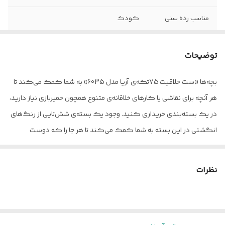
مناسب رده سنی
کودک
وزن بسته‌بندی
2355
توضیحات
اقلام همراه
- دارای 5 قالب پلاستیکی - 1 قیچی - 1 عدد
غلتک - 3 ابزار خمیربازی - قلم‌مو
بچه‌ها «ست خلاقیت 75تکه‌ی آریا مدل 6035» به شما کمک می‌کند تا
هر آنچه برای نقاشی یا کارهای خلاقانه‌ی متنوع همچون خمیربازی نیاز دارید،
رنگ
چند رنگ
در یک بسته‌بندی خریداری کنید. وجود یک بسته‌ی شش‌تایی از رنگ‌های
انگشتی در این بسته به شما کمک می‌کند تا هر جا را که دوست
داشتید، رنگ‌آمیزی کنید. البته قبلش حتما با والدینتان مشورت کرده و از
آن‌ها اجازه‌ی این کار را بگیرید. والدین عزیز، شما هم نگران این رنگ‌های
نظرات
انگشتی نباشید؛ زیرا از رنگ‌های خوراکی تهیه ‌شده‌اند و خطری برای بچه‌ها
ندارند. حجم هرکدام از این رنگ‌های شش‌تایی 75 میلی‌لیتر است و
می‌توان پس از بازی و.. آن‌ها را شست؛ بنابراین نگران کثیفی لباس این