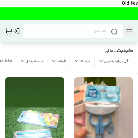
Old Key
کیفیت_عالی
پربازدیدترین
برندها
قیمت
دسته‌بندی
فقط مح