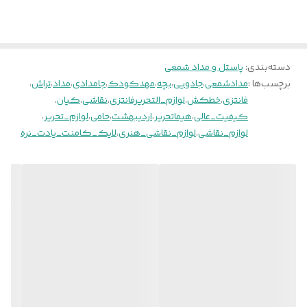
دسته‌بندی
:
پاستل و مداد شمعی
برچسب‌ها :
مدادشمعی
،
جادویی
،
بچه
،
مهدکودک
،
جامدادی
،
مداد
،
تراش
،
فانتزی
،
خطکش
،
لوازم_التحریرفانتزی
،
نقاشی
،
کیان
،
کیفیت_عالی
،
هیماتحریر
،
اردیبهشت
،
حامی
،
لوازم_تحریر
،
لوازم_نقاشی
،
لوازم_نقاشی_هنری
،
لایک_کامنت_یادت_نره