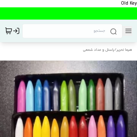
Old Key
هیما تحریر
/
پاستل و مداد شمعی