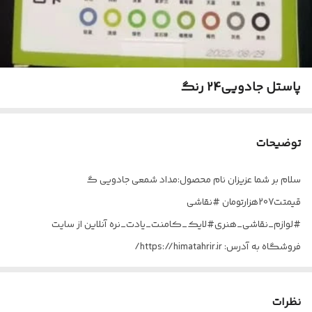
پاستل جادویی24 رنگ
توضیحات
سلام بر شما عزیزان نام محصول:مداد شمعی جادویی گ
قیمتت207هزارتومان #نقاشی
#لوازم_نقاشی_هنری#لایک_کامنت_یادت_نره آنلاین از سایت
فروشگاه به آدرس: https://himatahrir.ir/
نظرات