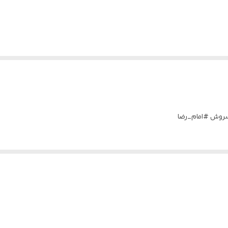
رسروش #امام_رضا