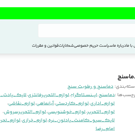
با ما
درباره ما
سیاست حریم خصوصی
شکایات
قوانین و مقررات
ماسنج
سته‌بندی
:
دماسنج و رطوبت سنج
چسب‌ها :
دماسنج
،
ایـــنســتاگراݦ
،
لوازم_التحریرفانتزی
،
لایک_یادت_ن
لوازم_اداری
،
لوازم_کاردستی
،
آبانماهی
،
لوازم_نقاشی
،
لوازم_التحریر
،
لوازم_خوشنویسی
،
لوازم_التحریرسروش
،
لایک_سیو_کامنت_یادتون_نره
،
لوازم_خرازی
،
لوازم_تحری
امام_رضا