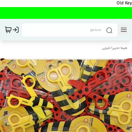
Old Key
هیما تحریر
/
قیچی