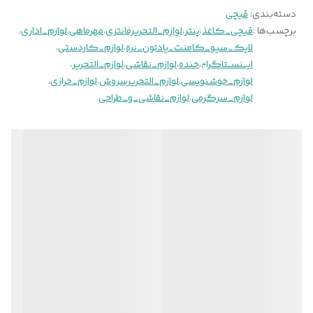
دسته‌بندی
:
قیچی
برچسب‌ها :
قیچی_کاغذ
،
پنتر
،
لوازم_التحریرفانتزی
،
مهرماهی
،
لوازم_اداری
،
لایک_سیو_کامنت_یادتون_نره
،
لوازم_کاردستی
،
ایـــنســتاگراݦ
،
خنده
،
لوازم_نقاشی
،
لوازم_التحریر
،
لوازم_خوشنویسی
،
لوازم_التحریرسروش
،
لوازم_خرازی
،
لوازم_سرگرمی
،
لوازم_نقاشی_و_طراحی