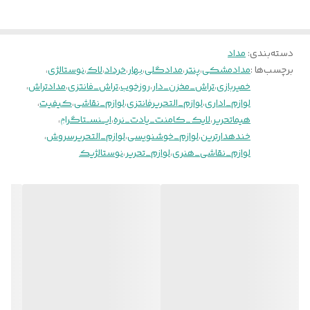
دسته‌بندی
:
مداد
برچسب‌ها :
مدادمشکی
،
پنتر
،
مدادگلی
،
بهار
،
خرداد
،
لاک
،
نوستالژی
،
خمیربازی
،
تراش_مخزن_دار
،
روزخوب
،
تراش_فانتزی
،
مدادتراش
،
لوازم_اداری
،
لوازم_التحریرفانتزی
،
لوازم_نقاشی
،
کیفیت
،
هیماتحریر
،
لایک_کامنت_یادت_نره
،
ایـــنســتاگراݦ
،
خندهدارترین
،
لوازم_خوشنویسی
،
لوازم_التحریرسروش
،
لوازم_نقاشی_هنری
،
لوازم_تحریر
،
نوستالژیک