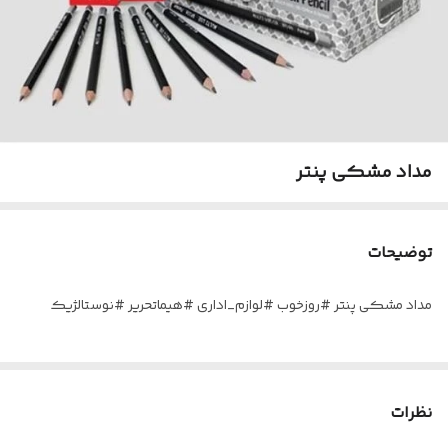
مداد مشکی پنتر
توضیحات
مداد مشکی پنتر #روزخوب #لوازم_اداری #هیماتحریر #نوستالژیک
نظرات