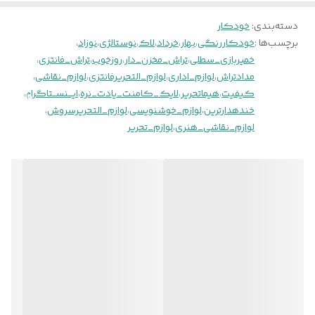
دسته‌بندی
:
خودکار
برچسب‌ها :
خودکاررنگی
،
بهار
،
خرداد
،
لاک
،
نوستالژی
،
نوزاد
،
خمیربازی_سطلی
،
تراش_مخزن_دار
،
روزخوب
،
تراش_فانتزی
،
مدادتراش
،
لوازم_اداری
،
لوازم_التحریرفانتزی
،
لوازم_نقاشی
،
کیفیت
،
هیماتحریر
،
لایک_کامنت_یادت_نره
،
ایـــنســتاگراݦ
،
خندهدارترین
،
لوازم_خوشنویسی
،
لوازم_التحریرسروش
،
لوازم_نقاشی_هنری
،
لوازم_تحریر