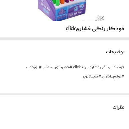
خودکار رنگی فشاریclick
توضیحات
خودکار رنگی فشاری برندclick #خمیربازی_سطلی #روزخوب
#لوازم_اداری #هیماتحریر
نظرات